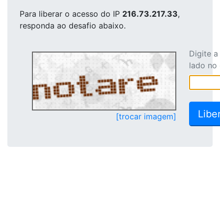
Para liberar o acesso
do IP
216.73.217.33
,
responda ao desafio abaixo.
Digite 
lado no
[trocar imagem]