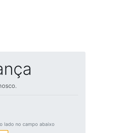
ança
nosco.
ao lado no campo abaixo