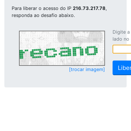
Para liberar o acesso
do IP
216.73.217.78
,
responda ao desafio abaixo.
Digite 
lado no
[trocar imagem]