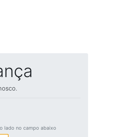
ança
nosco.
ao lado no campo abaixo