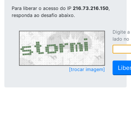
Para liberar o acesso
do IP
216.73.216.150
,
responda ao desafio abaixo.
Digite 
lado no
[trocar imagem]