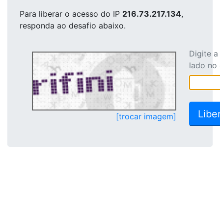
Para liberar o acesso
do IP
216.73.217.134
,
responda ao desafio abaixo.
Digite 
lado no
[trocar imagem]