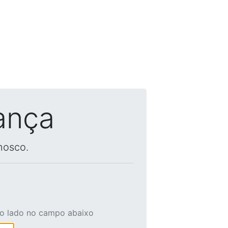
ança
nosco.
ao lado no campo abaixo