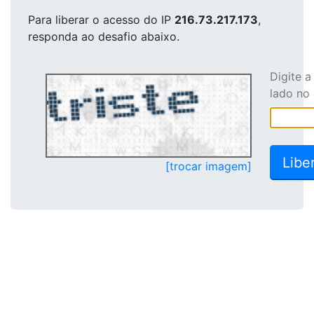
Para liberar o acesso
do IP
216.73.217.173
,
responda ao desafio abaixo.
Digite 
lado no
[trocar imagem]