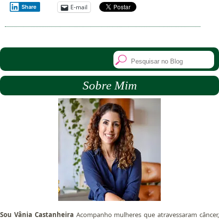
E-mail
Share
Sobre Mim
Sou Vânia Castanheira
Acompanho mulheres que atravessaram câncer