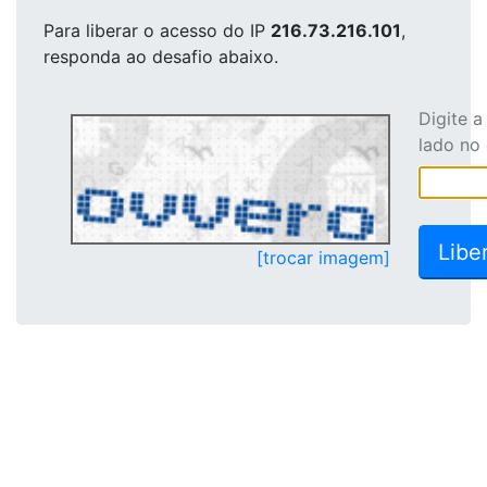
Para liberar o acesso
do IP
216.73.216.101
,
responda ao desafio abaixo.
Digite 
lado no
[trocar imagem]