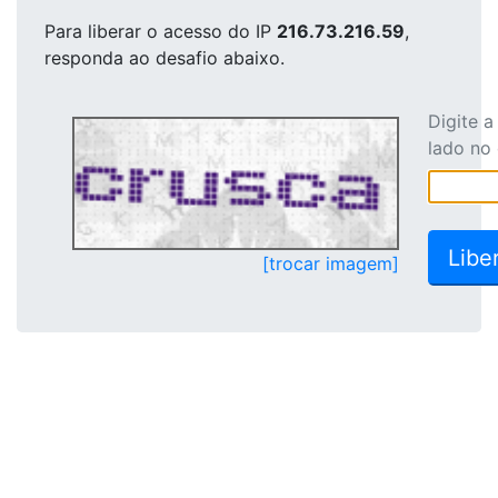
Para liberar o acesso
do IP
216.73.216.59
,
responda ao desafio abaixo.
Digite 
lado no
[trocar imagem]