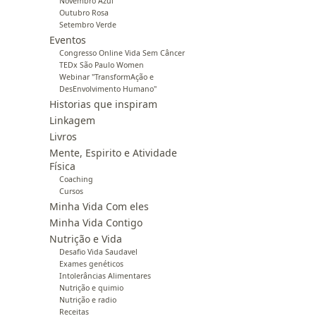
Novembro Azul
Outubro Rosa
Setembro Verde
Eventos
Congresso Online Vida Sem Câncer
TEDx São Paulo Women
Webinar "TransformAção e
DesEnvolvimento Humano"
Historias que inspiram
Linkagem
Livros
Mente, Espirito e Atividade
Física
Coaching
Cursos
Minha Vida Com eles
Minha Vida Contigo
Nutrição e Vida
Desafio Vida Saudavel
Exames genéticos
Intolerâncias Alimentares
Nutrição e quimio
Nutrição e radio
Receitas