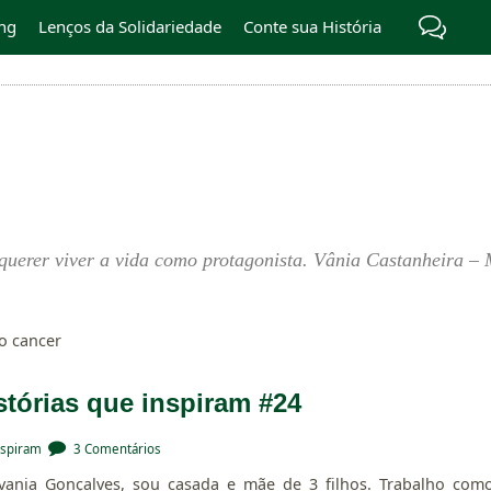
ng
Lenços da Solidariedade
Conte sua História
querer viver a vida como protagonista. Vânia Castanheira – 
 o cancer
stórias que inspiram #24
nspiram
3 Comentários
vania Gonçalves, sou casada e mãe de 3 filhos. Trabalho com