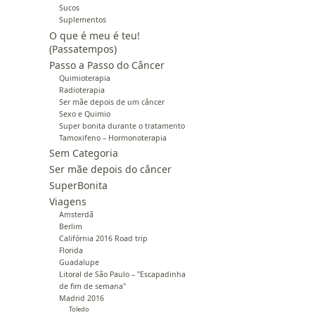
Sucos
Suplementos
O que é meu é teu!
(Passatempos)
Passo a Passo do Câncer
Quimioterapia
Radioterapia
Ser mãe depois de um câncer
Sexo e Quimio
Super bonita durante o tratamento
Tamoxifeno – Hormonoterapia
Sem Categoria
Ser mãe depois do câncer
SuperBonita
Viagens
Amsterdã
Berlim
Califórnia 2016 Road trip
Florida
Guadalupe
Litoral de São Paulo – "Escapadinha
de fim de semana"
Madrid 2016
Toledo