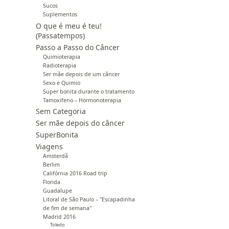
Sucos
Suplementos
O que é meu é teu!
(Passatempos)
Passo a Passo do Câncer
Quimioterapia
Radioterapia
Ser mãe depois de um câncer
Sexo e Quimio
Super bonita durante o tratamento
Tamoxifeno – Hormonoterapia
Sem Categoria
Ser mãe depois do câncer
SuperBonita
Viagens
Amsterdã
Berlim
Califórnia 2016 Road trip
Florida
Guadalupe
Litoral de São Paulo – "Escapadinha
de fim de semana"
Madrid 2016
Toledo