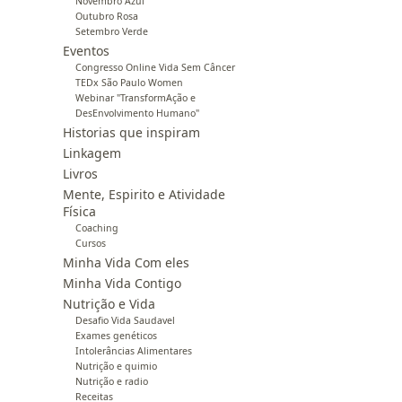
Novembro Azul
Outubro Rosa
Setembro Verde
Eventos
Congresso Online Vida Sem Câncer
TEDx São Paulo Women
Webinar "TransformAção e
DesEnvolvimento Humano"
Historias que inspiram
Linkagem
Livros
Mente, Espirito e Atividade
Física
Coaching
Cursos
Minha Vida Com eles
Minha Vida Contigo
Nutrição e Vida
Desafio Vida Saudavel
Exames genéticos
Intolerâncias Alimentares
Nutrição e quimio
Nutrição e radio
Receitas