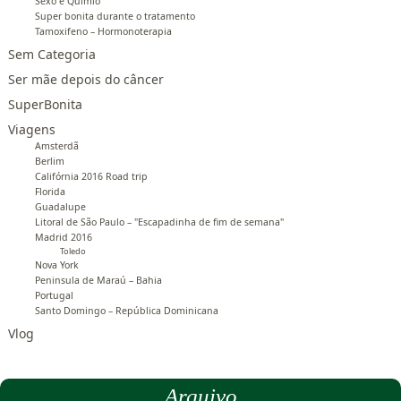
Sexo e Quimio
Super bonita durante o tratamento
Tamoxifeno – Hormonoterapia
Sem Categoria
Ser mãe depois do câncer
SuperBonita
Viagens
Amsterdã
Berlim
Califórnia 2016 Road trip
Florida
Guadalupe
Litoral de São Paulo – "Escapadinha de fim de semana"
Madrid 2016
Toledo
Nova York
Peninsula de Maraú – Bahia
Portugal
Santo Domingo – República Dominicana
Vlog
Arquivo