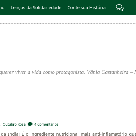
ng
Lenços da Solidariedade
Conte sua História
querer viver a vida como protagonista. Vânia Castanheira – 
,
Outubro Rosa
4 Comentários
da Indía! É o ingrediente nutricional mais anti-inflamatório qu