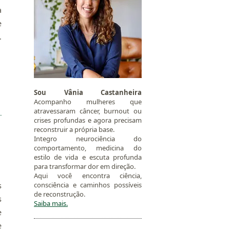
a
e
.
Sou Vânia Castanheira
Acompanho mulheres que
atravessaram câncer, burnout ou
crises profundas e agora precisam
reconstruir a própria base.
Integro neurociência do
comportamento, medicina do
estilo de vida e escuta profunda
para transformar dor em direção.
Aqui você encontra ciência,
consciência e caminhos possíveis
s
de reconstrução.
s
Saiba mais.
e
e