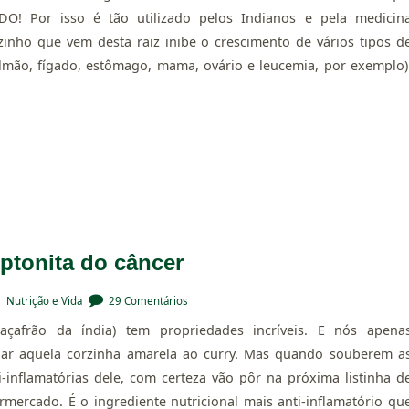
O! Por isso é tão utilizado pelos Indianos e pela medicin
zinho que vem desta raiz inibe o crescimento de vários tipos d
ulmão, fígado, estômago, mama, ovário e leucemia, por exemplo)
ptonita do câncer
,
Nutrição e Vida
29 Comentários
çafrão da índia) tem propriedades incríveis. E nós apena
dar aquela corzinha amarela ao curry. Mas quando souberem a
i-inflamatórias dele, com certeza vão pôr na próxima listinha d
mercado. É o ingrediente nutricional mais anti-inflamatório qu