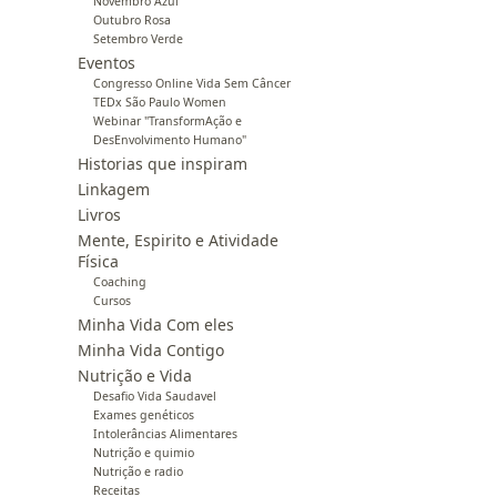
Novembro Azul
Outubro Rosa
Setembro Verde
Eventos
Congresso Online Vida Sem Câncer
TEDx São Paulo Women
Webinar "TransformAção e
DesEnvolvimento Humano"
Historias que inspiram
Linkagem
Livros
Mente, Espirito e Atividade
Física
Coaching
Cursos
Minha Vida Com eles
Minha Vida Contigo
Nutrição e Vida
Desafio Vida Saudavel
Exames genéticos
Intolerâncias Alimentares
Nutrição e quimio
Nutrição e radio
Receitas