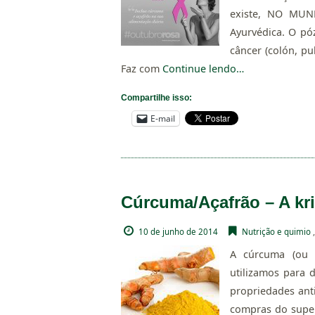
existe, NO MUND
Ayurvédica. O pó
câncer (colón, p
Faz com
Continue lendo…
Compartilhe isso:
E-mail
Cúrcuma/Açafrão – A kri
10 de junho de 2014
Nutrição e quimio
A cúrcuma (ou a
utilizamos para 
propriedades ant
compras do super