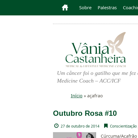
Sobre
Palestras
Coachi
Um câncer foi o gatilho que me fez 
Medicine Coach – ACC/ICF
Início
»
açafrao
Outubro Rosa #10
27 de outubro de 2014
Conscientização
Cúrcuma/Açafrão 