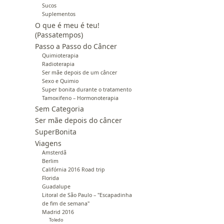
Sucos
Suplementos
O que é meu é teu!
(Passatempos)
Passo a Passo do Câncer
Quimioterapia
Radioterapia
Ser mãe depois de um câncer
Sexo e Quimio
Super bonita durante o tratamento
Tamoxifeno – Hormonoterapia
Sem Categoria
Ser mãe depois do câncer
SuperBonita
Viagens
Amsterdã
Berlim
Califórnia 2016 Road trip
Florida
Guadalupe
Litoral de São Paulo – "Escapadinha
de fim de semana"
Madrid 2016
Toledo