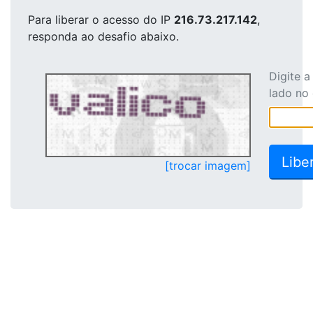
Para liberar o acesso
do IP
216.73.217.142
,
responda ao desafio abaixo.
Digite 
lado no
[trocar imagem]