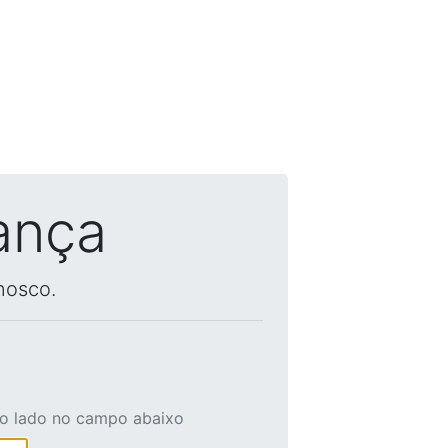
ança
nosco.
ao lado no campo abaixo