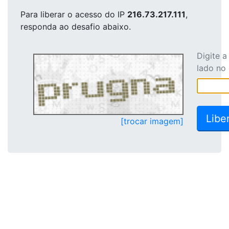
Para liberar o acesso
do IP
216.73.217.111
,
responda ao desafio abaixo.
Digite 
lado no
[trocar imagem]