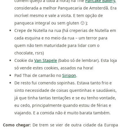
comem queijo a toda a hora) na The
Pancake Bakery,
considerada a melhor Panquecaria de Amsterdã. Era
incrível mesmo e vale a visita. E tem opção de
panqueca integral ou sem gluten 🙂 );
Crepe de Nutella na rua (há creperias de Nutella em
cada esquina e no meio da rua – um terror para
quem não tem maturidade para lidar com o
chocolate, rsrs)
Cookie da
Van Stapele
(babo só de lembrar). Esta loja
só vende estes cookies, assados na hora!
Pad Thai de camarão no
Siripon
.
De resto fui comendo sopinhas. Estava tanto frio e
sinto necessidade de coisas quentinhas e saudáveis,
já que tinha tantas tentações e se eu tenho vontade,
eu cedo, principalmente quando estou de férias e
viajando. E a comida não é muito barata também.
Como chegar:
De trem se vier de outra cidade da Europa