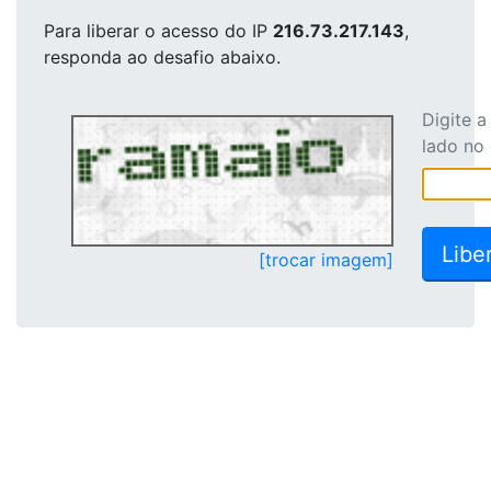
Para liberar o acesso
do IP
216.73.217.143
,
responda ao desafio abaixo.
Digite 
lado no
[trocar imagem]